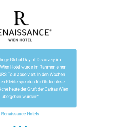
ährige Global Day of Discovery im
Wien Hotel wurde im Rahmen einer
S Tour absolviert. In den Wochen
en Kleiderspenden für Obdachlose
che heute der Gruft der Caritas Wien
übergeben wurden!”
Renaissance Hotels