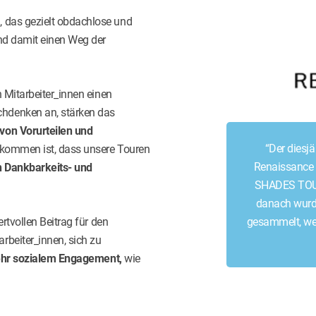
 das gezielt obdachlose und
und damit einen Weg der
 Mitarbeiter_innen einen
hdenken an, stärken das
on Vorurteilen und
ye opening. A truly
“Der diesj
bekommen ist, dass unsere Touren
all of us."
Renaissance 
 Dankbarkeits- und
SHADES TOUR
danach wurd
e
rtvollen Beitrag für den
gesammelt, wel
ouse
beiter_innen, sich zu
hr sozialem Engagement,
wie