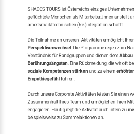
SHADES TOURS ist Österreichs einziges Unternehmen,
geflüchtete Menschen als Mitarbeiter_innen anstellt 
arbeitsmarkttechnischen (Re-)Integration schafft.
Die Teilnahme an unseren Aktivitäten ermöglicht Ihren
Perspektivenwechsel
. Die Programme regen zum Nac
Verständnis für Randgruppen und dienen dem
Abbau v
"It was incredibly powerful and e
Berührungsängsten
. Eine Rückmeldung, die wir oft 
memorable experience for 
soziale Kompetenzen stärken
und zu einem
erhöhten
ch
Empathiegefühl
führen.
Fanny Bauss
Durch unsere Corporate Aktivitäten leisten Sie einen we
Red Bull Media H
Zusammenhalt Ihres Team und ermöglichen Ihren Mitar
engagieren. Häufig regt die Aktivität auch intern zu
me
beispielsweise zu Sammelaktionen an.