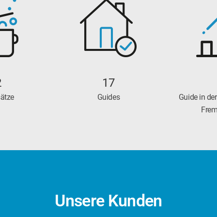
00
2
17
hlzeiten
ätze
Guides
Guides im S
Guide in de
Frem
Unsere Kunden