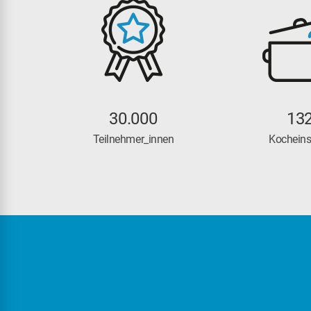
30.000
15.0
13
Teilnehmer_innen
gekochte Ma
Kocheins