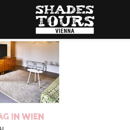
:
lity