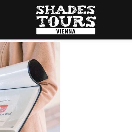
:
fé
hritt